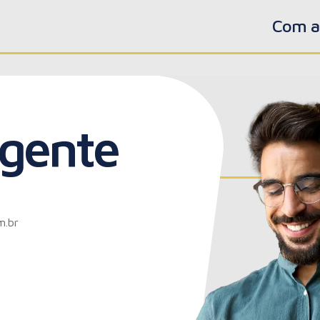
Com a 
 gente
m.br