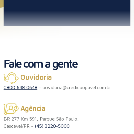
Simulador Calculadora
Leia a matéria!
Fale com a gente
DICAS
Ouvidoria
0800 648 0648
-
ouvidoria@credicoopavel.com.br
Certificação de produtos orgânicos
Certificação de produtos orgânicos: por que e como
Agência
fazer?
BR 277 Km 591, Parque São Paulo,
Leia a matéria!
Cascavel/PR -
(45) 3220-5000